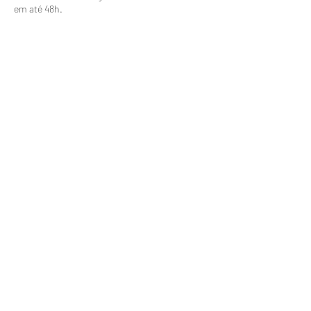
em até 48h.
Informações de contato
Formulário de inscrição
Enviar