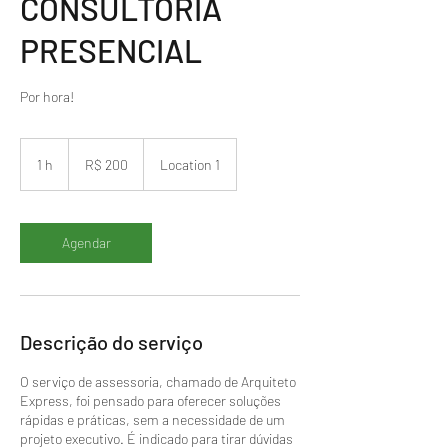
CONSULTORIA
PRESENCIAL
Por hora!
200
Reais
1 h
1
R$ 200
Location 1
brasileiros
Agendar
Descrição do serviço
O serviço de assessoria, chamado de Arquiteto
Express, foi pensado para oferecer soluções
rápidas e práticas, sem a necessidade de um
projeto executivo. É indicado para tirar dúvidas